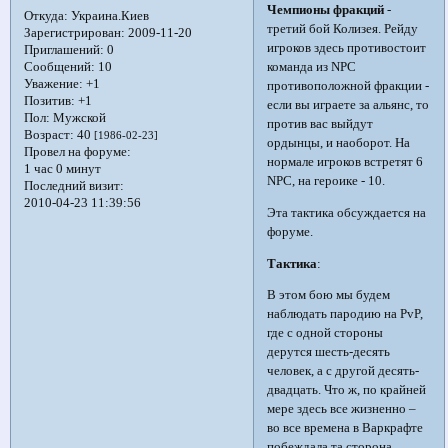
Чемпионы фракций
-
Откуда:
Украина.Киев
третий бой Колизея. Рейду
Зарегистрирован
: 2009-11-20
игроков здесь противостоит
Приглашений:
0
команда из NPC
Сообщений:
10
Уважение:
+1
противоположной фракции -
Позитив:
+1
если вы играете за альянс, то
Пол:
Мужской
против вас выйдут
Возраст:
40
[1986-02-23]
ордынцы, и наоборот. На
Провел на форуме:
нормале игроков встретят 6
1 час 0 минут
NPC, на героике - 10.
Последний визит:
2010-04-23 11:39:56
Эта тактика обсуждается на
форуме.
Тактика
:
В этом бою мы будем
наблюдать пародию на PvP,
где с одной стороны
дерутся шесть-десять
человек, а с другой десять-
двадцать. Что ж, по крайней
мере здесь все жизненно –
во все времена в Варкрафте
побеждала та сторона,