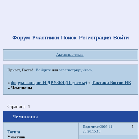
Форум
Участники
Поиск
Регистрация
Войти
Активные темы
Привет, Гость!
Войдите
или
зарегистрируйтесь
.
»
форум гильдии И ДРУЗЬЯ (Подземье)
»
Тактики Боссов ИК
»
Чемпионы
Страница:
1
Чемпионы
1
Поделиться
2009-11-
20 20:15:13
Torum
Участник