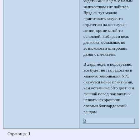
кидать BoP на цель с малым
количеством хит пойнтов.
Вряд ли тут можно
приготовить какую-то
стратегию на все случаи
жизни, кроме какой-то
основной: выбираем цель
для нюка, остальных по
возможности контролим,
дамаг отлечиваем.
В хард моде, я подозреваю,
все будет не так радостно и
какие-то комбинации NPC
окажутся менее приятными,
чем остальные. Что даст нам
лишний повод поплакать и
назвать нехорошими
словами близзардовский
рандом.
0
Страница:
1