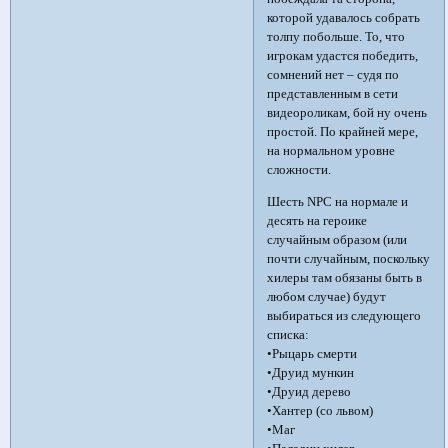
которой удавалось собрать
толпу побольше. То, что
игрокам удастся победить,
сомнений нет – судя по
представленным в сети
видеороликам, бой ну очень
простой. По крайней мере,
на нормальном уровне
сложности.
Шесть NPC на нормале и
десять на героике
случайным образом (или
почти случайным, поскольку
хилеры там обязаны быть в
любом случае) будут
выбираться из следующего
списка:
•Рыцарь смерти
•Друид мункин
•Друид дерево
•Хантер (со львом)
•Маг