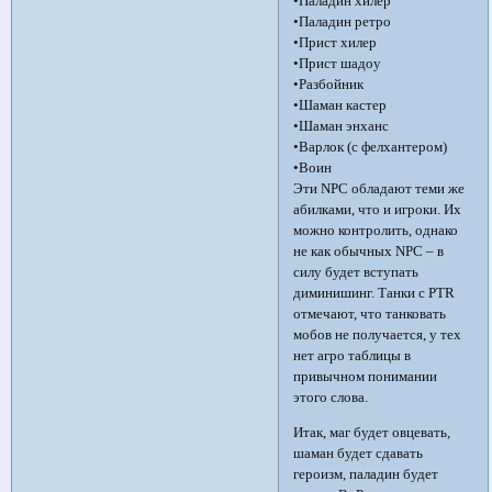
•Паладин хилер
•Паладин ретро
•Прист хилер
•Прист шадоу
•Разбойник
•Шаман кастер
•Шаман энханс
•Варлок (с фелхантером)
•Воин
Эти NPC обладают теми же
абилками, что и игроки. Их
можно контролить, однако
не как обычных NPC – в
силу будет вступать
диминишинг. Танки с PTR
отмечают, что танковать
мобов не получается, у тех
нет агро таблицы в
привычном понимании
этого слова.
Итак, маг будет овцевать,
шаман будет сдавать
героизм, паладин будет