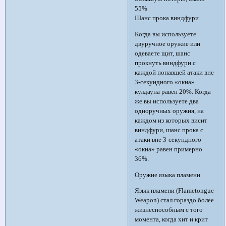
55%
Шанс прока виндфури
Когда вы используете
двуручное оружие или
одеваете щит, шанс
прокнуть виндфури с
каждой попавшей атаки вне
3-секундного «окна»
кулдауна равен 20%. Когда
же вы используете два
одноручных оружия, на
каждом из которых висит
виндфури, шанс прока с
атаки вне 3-секундного
«окна» равен примерно
36%.
Оружие языка пламени
Язык пламени (Flametongue
Weapon) стал гораздо более
жизнеспособным с того
момента, когда хит и крит