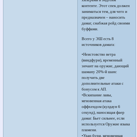
хилерами в эндгейм
контенте. Этот спек должен
заниматься тем, для чего и
предназначен – наносить
дамаг, снабжая рейд своими
буффами.
Всего у ЭШ есть 8
источников дамага:
•Неистовство ветра
(виндфури), временный
энчант на оружие, дающий
шаману 20%-й шанс
получить две
дополнительные атаки с
бонусом к АП.
•Вскипание лавы,
мгновенная атака
оффхендом (кулдаун 6
секунд), наносящая фаер
дамаг. Бьет сильнее, если
используется Оружие языка
пламени.
•Удар бури, мгновенная