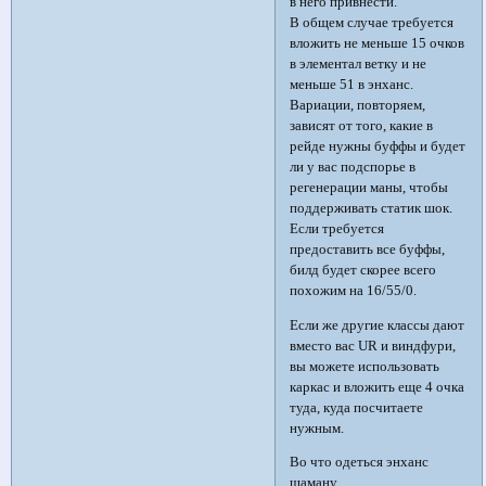
в него привнести.
В общем случае требуется
вложить не меньше 15 очков
в элементал ветку и не
меньше 51 в энханс.
Вариации, повторяем,
зависят от того, какие в
рейде нужны буффы и будет
ли у вас подспорье в
регенерации маны, чтобы
поддерживать статик шок.
Если требуется
предоставить все буффы,
билд будет скорее всего
похожим на 16/55/0.
Если же другие классы дают
вместо вас UR и виндфури,
вы можете использовать
каркас и вложить еще 4 очка
туда, куда посчитаете
нужным.
Во что одеться энханс
шаману