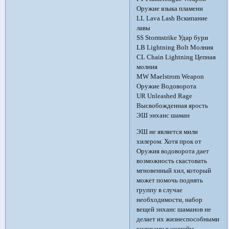
Оружие языка пламени
LL Lava Lash Вскипание
лавы
SS Stormstrike Удар бури
LB Lightning Bolt Молния
CL Chain Lightning Цепная
молния
MW Maelstrom Weapon
Оружие Водоворота
UR Unleashed Rage
Высвобожденная ярость
ЭШ энханс шаман
ЭШ не является мили
хилером. Хотя прок от
Оружия водоворота дает
возможность скастовать
мгновенный хил, который
может помочь поднять
группу в случае
необходимости, набор
вещей энханс шаманов не
делает их жизнеспособными