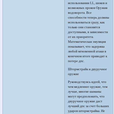
использовании LL, шоков и
возможных проков Оружия
водоворота. Все
способности теперь должны
использоваться сразу, как
только они становятся
доступными, в зависимости
от их приоритета.
Математическая эмуляция
показывает, что задержка
любой мгновенной атаки в
конечном итоге приводит к
потере дпс.
Штормстрайк и двуручное
оружие
Руководствуясь идеей, что
чем медленнее оружие, тем
лучше, многие шаманы
могут предположить, что
двуручное оружие даст
лучший дпс за счет больших
ударов штормстрайка. Не