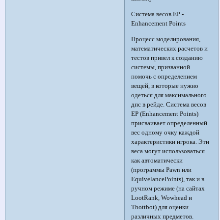
Система весов EP -
Enhancement Points
Процесс моделирования,
математических расчетов и
тестов привел к созданию
системы, призванной
помочь с определением
вещей, в которые нужно
одеться для максимального
дпс в рейде. Система весов
EP (Enhancement Points)
присваивает определенный
вес одному очку каждой
характеристики игрока. Эти
веса могут использоваться
как автоматически
(программы Pawn или
EquivelancePoints), так и в
ручном режиме (на сайтах
LootRank, Wowhead и
Thottbot) для оценки
различных предметов.