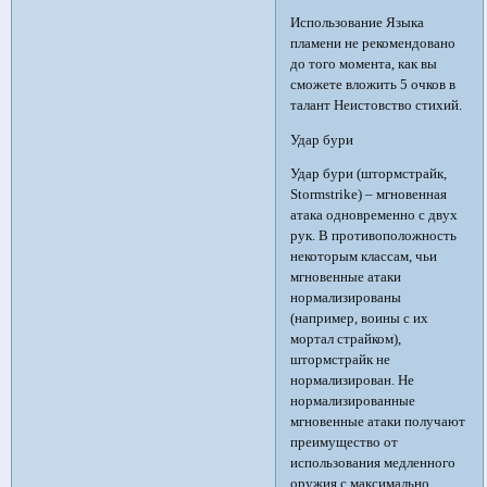
Использование Языка
пламени не рекомендовано
до того момента, как вы
сможете вложить 5 очков в
талант Неистовство стихий.
Удар бури
Удар бури (штормстрайк,
Stormstrike) – мгновенная
атака одновременно с двух
рук. В противоположность
некоторым классам, чьи
мгновенные атаки
нормализированы
(например, воины с их
мортал страйком),
штормстрайк не
нормализирован. Не
нормализированные
мгновенные атаки получают
преимущество от
использования медленного
оружия с максимально