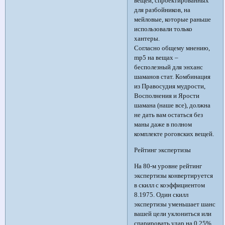
вещей, спроектированных
для разбойников, на
мейловые, которые раньше
использовали только
хантеры.
Согласно общему мнению,
mp5 на вещах –
бесполезный для энханс
шаманов стат. Комбинация
из Правосудия мудрости,
Восполнения и Ярости
шамана (наше все), должна
не дать вам остаться без
маны даже в полном
комплекте роговских вещей.
Рейтинг экспертизы
На 80-м уровне рейтинг
экспертизы конвертируется
в скилл с коэффициентом
8.1975. Один скилл
экспертизы уменьшает шанс
вашей цели уклониться или
спарировать удар на 0.25%.