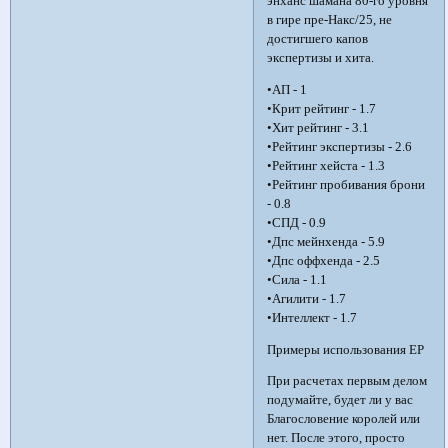
энханс шамана 80-го уровня
в гире пре-Накс/25, не
достигшего капов
экспертизы и хита.
•АП - 1
•Крит рейтинг - 1.7
•Хит рейтинг - 3.1
•Рейтинг экспертизы - 2.6
•Рейтинг хейста - 1.3
•Рейтинг пробивания брони
- 0.8
•СПД - 0.9
•Дпс мейнхенда - 5.9
•Дпс оффхенда - 2.5
•Сила - 1.1
•Агилити - 1.7
•Интеллект - 1.7
Примеры использования EP
При расчетах первым делом
подумайте, будет ли у вас
Благословение королей или
нет. После этого, просто