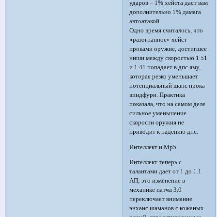
ударов – 1% хейста даст вам
дополнительно 1% дамага
автоатакой.
Одно время считалось, что
«разогнанное» хейст
проками оружие, достигшее
ниши между скоростью 1.51
и 1.41 попадает в дпс яму,
которая резко уменьшает
потенциальный шанс прока
виндфури. Практика
показала, что на самом деле
сильное уменьшение
скорости оружия не
приводит к падению дпс.
Интеллект и Mp5
Интеллект теперь с
талантами дает от 1 до 1.1
АП; это изменение в
механике патча 3.0
переключает внимание
энханс шаманов с кожаных