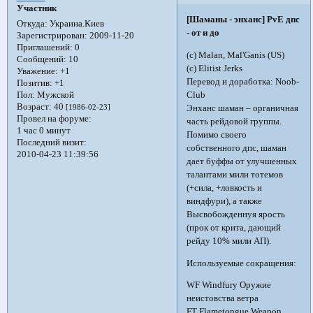
Участник
[Шаманы - энханс] PvE дпс
Откуда:
Украина.Киев
- от и до
Зарегистрирован
: 2009-11-20
Приглашений:
0
(c) Malan, Mal'Ganis (US)
Сообщений:
10
(c) Elitist Jerks
Уважение:
+1
Перевод и доработка: Noob-
Позитив:
+1
Club
Пол:
Мужской
Возраст:
40
[1986-02-23]
Энханс шаман – органичная
Провел на форуме:
часть рейдовой группы.
1 час 0 минут
Помимо своего
Последний визит:
собственного дпс, шаман
2010-04-23 11:39:56
дает буффы от улучшенных
талантами мили тотемов
(+сила, +ловкость и
виндфури), а также
Высвобожденнуя ярость
(прок от крита, дающий
рейду 10% мили АП).
Используемые сокращения:
WF Windfury Оружие
неистовства ветра
FT Flametongue Weapon