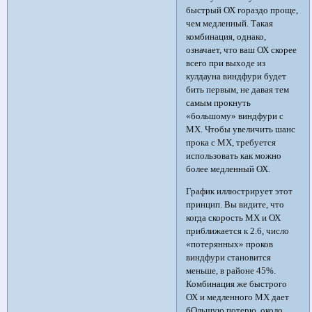
быстрый ОХ гораздо проще,
чем медленный. Такая
комбинация, однако,
означает, что ваш ОХ скорее
всего при выходе из
кулдауна виндфури будет
бить первым, не давая тем
самым прокнуть
«большому» виндфури с
МХ. Чтобы увеличить шанс
прока с МХ, требуется
использовать как можно
более медленный ОХ.
График иллюстрирует этот
принцип. Вы видите, что
когда скорость МХ и ОХ
приближается к 2.6, число
«потерянных» проков
виндфури становится
меньше, в районе 45%.
Комбинация же быстрого
ОХ и медленного МХ дает
бОльшую потерю, около