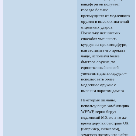
виндфури он получает
гораздо больше
преимуществ от медленного
оружия и высоких значений
отдельных ударов.
Поскольку нет никаких
способов уменьшить
кулдаун на прок виндфури,
или заставить его прокать
чаще, используя более
быстрое оружие, то
единственный способ
увеличить дпс виндфури –
использовать более
медленное оружие с
высоким порогом дамага.
Некоторые шаманы,
использующие комбинацию
WF/WF, верно берут
медленный МХ, но в то же
время дерутся быстрым ОХ
(например, кинжалом),
зачастую потому что найти