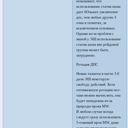
показывает, что
использование статик шока
дает бОльшее увеличение
дпс, чем любые другие 3
очка в талантах, за
исключением основных.
Однако из-за проблем с
маной у ЭШ использование
статик шока вне рейдовой
группы может быть
затруднено.
Ротация ДПС
Новые таланты в патче 3.0
дали ЭШ некоторую
свободу действий. Хотя
оптимальную ротацию все-
таки можно вычислить, она
будет ненадежна из-за
природы прока MW.
В любом случае всегда
следует сразу использовать
5-очковый прок MW, даже
если это прерывает вашу