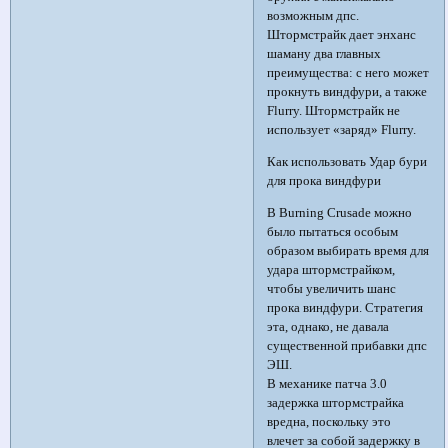
возможным дпс.
Штормстрайк дает энханс
шаману два главных
преимущества: с него может
прокнуть виндфури, а также
Flurry. Штормстрайк не
использует «заряд» Flurry.
Как использовать Удар бури
для прока виндфури
В Burning Crusade можно
было пытаться особым
образом выбирать время для
удара штормстрайком,
чтобы увеличить шанс
прока виндфури. Стратегия
эта, однако, не давала
существенной прибавки дпс
ЭШ.
В механике патча 3.0
задержка штормстрайка
вредна, поскольку это
влечет за собой задержку в