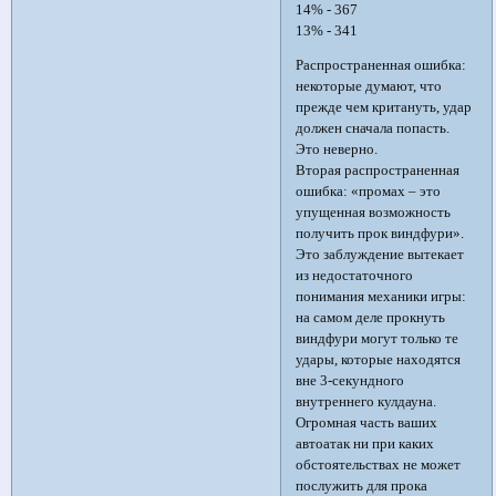
14% - 367
13% - 341
Распространенная ошибка:
некоторые думают, что
прежде чем критануть, удар
должен сначала попасть.
Это неверно.
Вторая распространенная
ошибка: «промах – это
упущенная возможность
получить прок виндфури».
Это заблуждение вытекает
из недостаточного
понимания механики игры:
на самом деле прокнуть
виндфури могут только те
удары, которые находятся
вне 3-секундного
внутреннего кулдауна.
Огромная часть ваших
автоатак ни при каких
обстоятельствах не может
послужить для прока