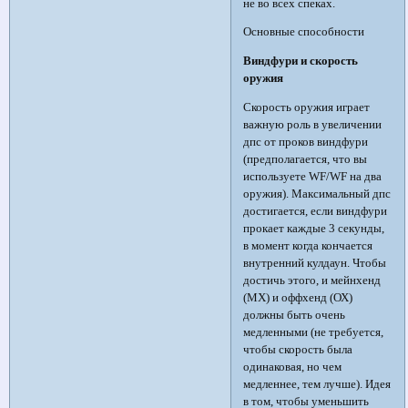
не во всех спеках.
Основные способности
Виндфури и скорость
оружия
Скорость оружия играет
важную роль в увеличении
дпс от проков виндфури
(предполагается, что вы
используете WF/WF на два
оружия). Максимальный дпс
достигается, если виндфури
прокает каждые 3 секунды,
в момент когда кончается
внутренний кулдаун. Чтобы
достичь этого, и мейнхенд
(МХ) и оффхенд (ОХ)
должны быть очень
медленными (не требуется,
чтобы скорость была
одинаковая, но чем
медленнее, тем лучше). Идея
в том, чтобы уменьшить