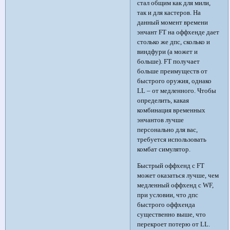
стал общим как для мили,
так и для кастеров. На
данный момент времени
энчант FT на оффхенде дает
столько же дпс, сколько и
виндфури (а может и
больше). FT получает
больше преимуществ от
быстрого оружия, однако
LL – от медленного. Чтобы
определить, какая
комбинация временных
энчантов лучше
персонально для вас,
требуется использовать
комбат симулятор.
Быстрый оффхенд с FT
может оказаться лучше, чем
медленный оффхенд с WF,
при условии, что дпс
быстрого оффхенда
существенно выше, что
перекроет потерю от LL.