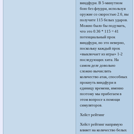
виндфури. В 5-минутном
бою без флурри, используя
оружие со скоростью 2.6, вы
получите 115 белых ударов.
Можно было бы подумать,
что это 0.36 * 115 = 41
потенциальный прок
виндфури, но это неверно,
поскольку каждый прок
«выключает из игры» 1-2
последующих хита. На
самом деле довольно
сложно вычислить
количество атак, способных
прокнуть виндфури в
единицу времени, именно
поэтому мы прибегаем в
этом вопросе к помощи
симуляторов.
Хейст рейтинг
Хейст рейтинг напрямую
влияет на количество белых