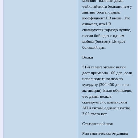
молнию? Базовый дамаг
чейн лайтинга больше, чем у
лайтинг болта, однако
коэффициент LB выше. Это
означает, что LB
скалируется гораздо лучше,
и если бой идет с одним
мобом (боссом), LB даст
больший дпс.
Волки
51-й талант энханс ветки
дает примерно 100 дпс, если
использовать волков по
кулдауну (300-450 дпс при
активации). Было объявлено,
что дамаг волков
скалируется с шаманским
АП и хитом, однако в патче
3.03 этого нет.
Статический шок
Математическая эмуляция