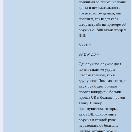
принимая во внимание шанс
крита и нежелательность
«бурстового» дамага, мы
покажем, как ведет себя
штормстрайк на примере S3
оружия с 1500 аттак пауэр у
ЭШ.
S3 2H =
S3 DW 2.6 =
Одноручное оружие дает
почти такие же удары
штормстрайком, как и
двуручное. Помимо этого, с
двух рук будет больше
проков виндфури, больше
проков UR и больше проков
Flurry. Вывод:
преимущества, которые
дают ЭШ одноручные
оружия в каждой руке
перевешивают большие
цифры, которые можно