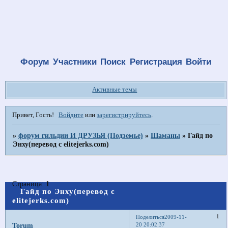
Форум
Участники
Поиск
Регистрация
Войти
Активные темы
Привет, Гость!
Войдите
или
зарегистрируйтесь
.
»
форум гильдии И ДРУЗЬЯ (Подземье)
»
Шаманы
»
Гайд по
Энху(перевод с elitejerks.com)
Страница:
1
Гайд по Энху(перевод с
elitejerks.com)
1
Поделиться
2009-11-
20 20:02:37
Torum