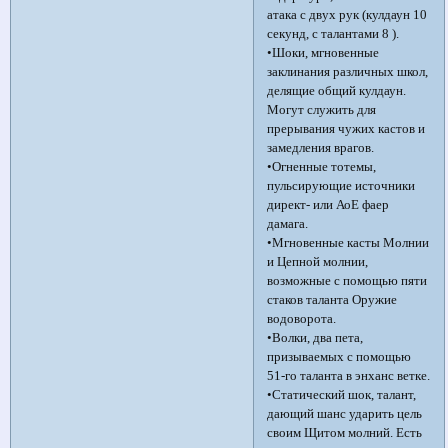
атака с двух рук (кулдаун 10
секунд, с талантами 8 ).
•Шоки, мгновенные
заклинания различных школ,
делящие общий кулдаун.
Могут служить для
прерывания чужих кастов и
замедления врагов.
•Огненные тотемы,
пульсирующие источники
директ- или АоЕ фаер
дамага.
•Мгновенные касты Молнии
и Цепной молнии,
возможные с помощью пяти
стаков таланта Оружие
водоворота.
•Волки, два пета,
призываемых с помощью
51-го таланта в энханс ветке.
•Статический шок, талант,
дающий шанс ударить цель
своим Щитом молний. Есть