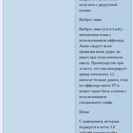
получить с двуручной
пушки.
Выброс лавы
Выброс лавы (Lava Lash) –
мгновенная атака с
использованием оффхенда.
Атака следует всем
правилам мили удара, но
имеет при этом огненную
школу. Преимущество при
этом то, что она игнорирует
армор оппонента. LL
наносит больше дамага, если
на оффхенде висит FT и
может также быть усилена с
использованием
специального глифа.
Шоки
С изменением, которым
подвергся в патче 3.0
дебуфф штормстрайка