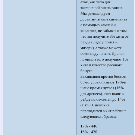
атак, кап хита для
заклинаний очень важен.
Мы рекомендуем
достигнуть капа спелл хита
с помощью камней и
энчантов, не забывая о том,
что вы получите 3% хита от
рейда (шадоу прист –
мизери), а также можете
съесть еду на хит. Дренеи
помимо этого получают 1%
хита в качестве расового
бонуса.
Заклинания против боссов
83-го уровня имеют 17%-й
шанс промахнуться (16%
для дренеев), этот шанс в
рейде понижается до 14%
(13%). Спелл хит
переводится в хит рейтинг
следующим образом:
17% - 446
16% - 420