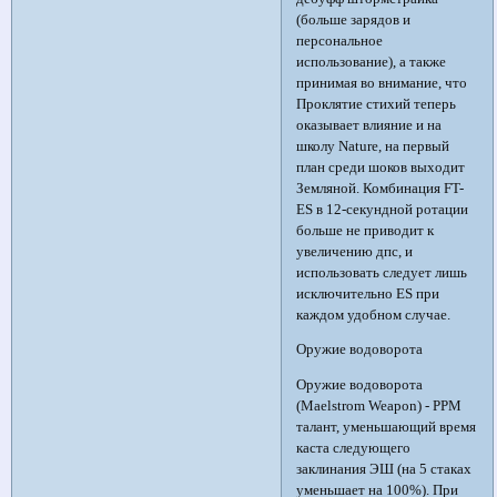
(больше зарядов и
персональное
использование), а также
принимая во внимание, что
Проклятие стихий теперь
оказывает влияние и на
школу Nature, на первый
план среди шоков выходит
Земляной. Комбинация FT-
ES в 12-секундной ротации
больше не приводит к
увеличению дпс, и
использовать следует лишь
исключительно ES при
каждом удобном случае.
Оружие водоворота
Оружие водоворота
(Maelstrom Weapon) - PPM
талант, уменьшающий время
каста следующего
заклинания ЭШ (на 5 стаках
уменьшает на 100%). При