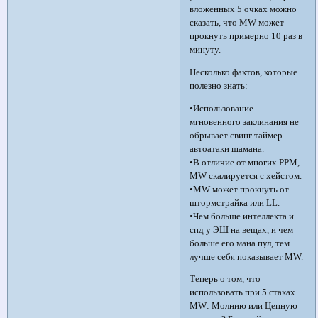
вложенных 5 очках можно
сказать, что MW может
прокнуть примерно 10 раз в
минуту.
Несколько фактов, которые
полезно знать:
•Использование
мгновенного заклинания не
обрывает свинг таймер
автоатаки шамана.
•В отличие от многих PPM,
MW скалируется с хейстом.
•MW может прокнуть от
штормстрайка или LL.
•Чем больше интеллекта и
спд у ЭШ на вещах, и чем
больше его мана пул, тем
лучше себя показывает MW.
Теперь о том, что
использовать при 5 стаках
MW: Молнию или Цепную