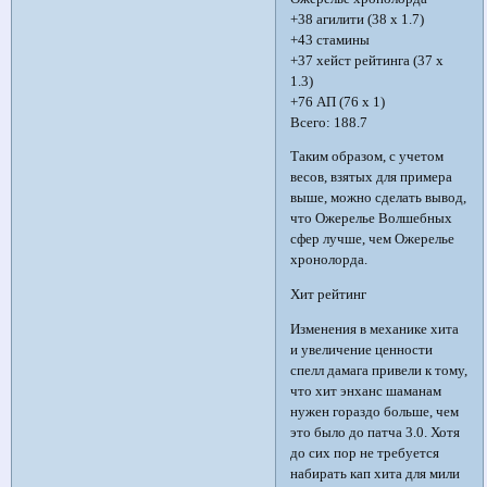
+38 агилити (38 x 1.7)
+43 стамины
+37 хейст рейтинга (37 x
1.3)
+76 АП (76 x 1)
Всего: 188.7
Таким образом, с учетом
весов, взятых для примера
выше, можно сделать вывод,
что Ожерелье Волшебных
сфер лучше, чем Ожерелье
хронолорда.
Хит рейтинг
Изменения в механике хита
и увеличение ценности
спелл дамага привели к тому,
что хит энханс шаманам
нужен гораздо больше, чем
это было до патча 3.0. Хотя
до сих пор не требуется
набирать кап хита для мили