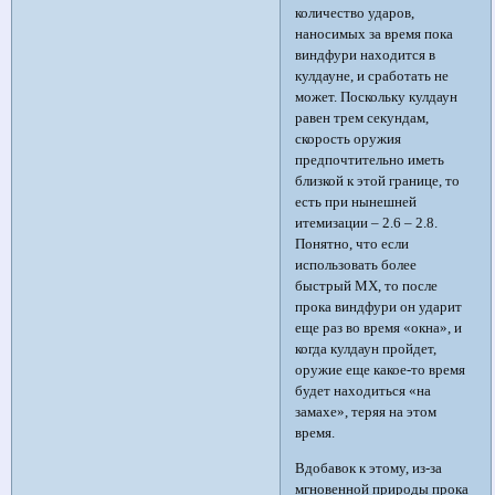
количество ударов,
наносимых за время пока
виндфури находится в
кулдауне, и сработать не
может. Поскольку кулдаун
равен трем секундам,
скорость оружия
предпочтительно иметь
близкой к этой границе, то
есть при нынешней
итемизации – 2.6 – 2.8.
Понятно, что если
использовать более
быстрый МХ, то после
прока виндфури он ударит
еще раз во время «окна», и
когда кулдаун пройдет,
оружие еще какое-то время
будет находиться «на
замахе», теряя на этом
время.
Вдобавок к этому, из-за
мгновенной природы прока