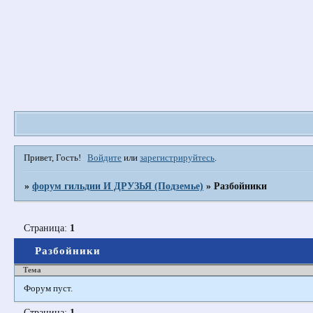
Привет, Гость!
Войдите
или
зарегистрируйтесь
.
»
форум гильдии И ДРУЗЬЯ (Подземье)
»
Разбойники
Страница:
1
Разбойники
Тема
Форум пуст.
Страница:
1