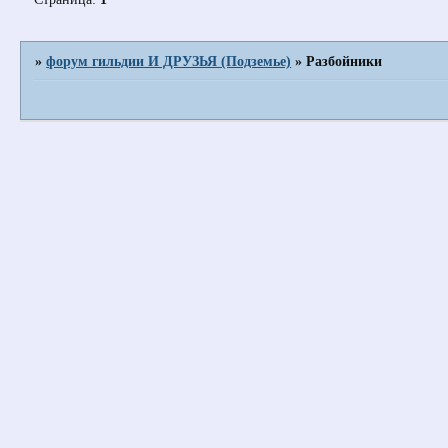
»
форум гильдии И ДРУЗЬЯ (Подземье)
»
Разбойники