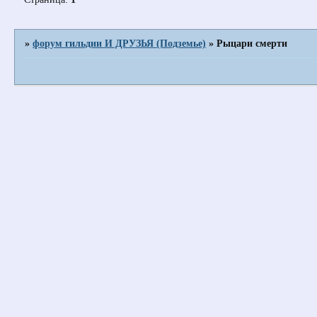
»
форум гильдии И ДРУЗЬЯ (Подземье)
»
Рыцари смерти