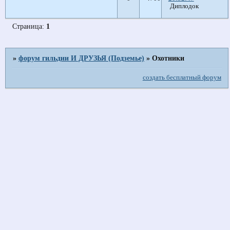
Диплодок
Страница:
1
»
форум гильдии И ДРУЗЬЯ (Подземье)
»
Охотники
создать бесплатный форум