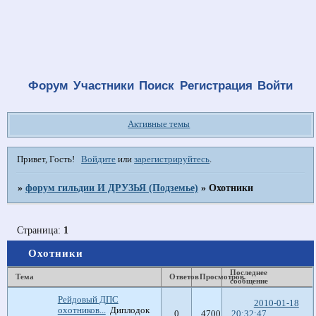
Форум
Участники
Поиск
Регистрация
Войти
Активные темы
Привет, Гость!
Войдите
или
зарегистрируйтесь
.
»
форум гильдии И ДРУЗЬЯ (Подземье)
»
Охотники
Страница:
1
Охотники
Последнее
Тема
Ответов
Просмотров
сообщение
Рейдовый ДПС
2010-01-18
охотников...
Диплодок
0
4700
20:32:47